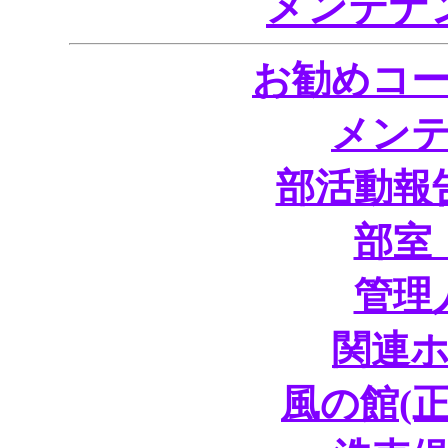
メンテナ
お勧めコ
メン
部活動報
部室
管理
関連
風の館(