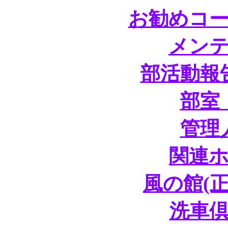
お勧めコ
メン
部活動報
部室
管理
関連
風の館(
洗車