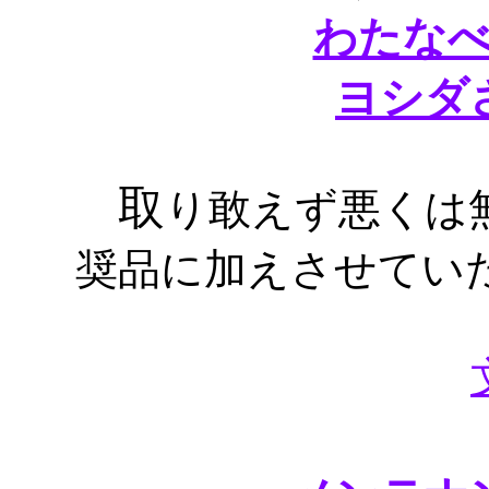
わたな
ヨシダ
取
り敢えず悪くは
奨品に加えさせてい