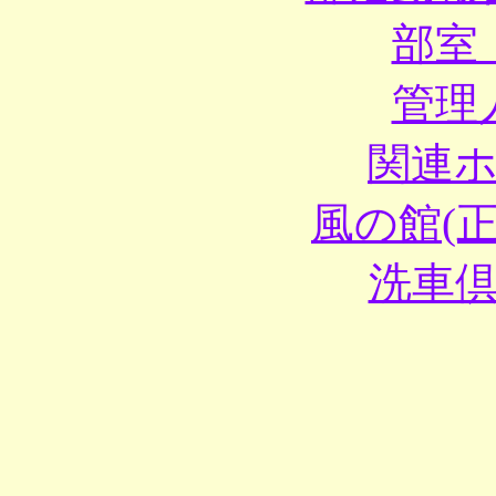
部室
管理
関連
風の館(
洗車