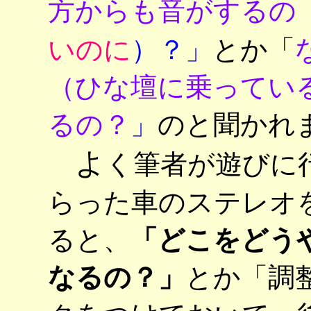
方からも音がするの
いのに
）？」
とか「
（ひな壇に乗ってい
るの？
」
のと聞かれ
よ
く筆者が遊びに
らった車のステレオ
ると、
「どこをどう
なるの？」
とか「調