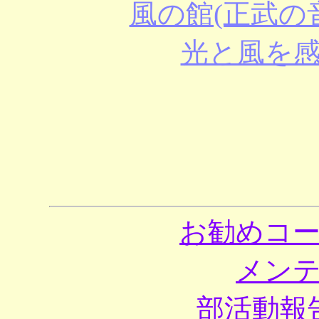
風の館(正武の
光と風を
お勧めコ
メン
部活動報