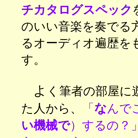
チカタログスペック
のいい音楽を奏でる
るオーディオ遍歴を
す。
よ
く筆者の部屋に
な
た人から、
「
んで
い機械で
）するの？